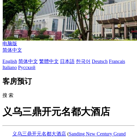
电脑版
简体中文
English
简体中文
繁體中文
日本語
한국어
Deutsch
Français
Italiano
Русский
客房预订
搜 索
义乌三鼎开元名都大酒店
义乌三鼎开元名都大酒店
(
Sanding New Century Grand