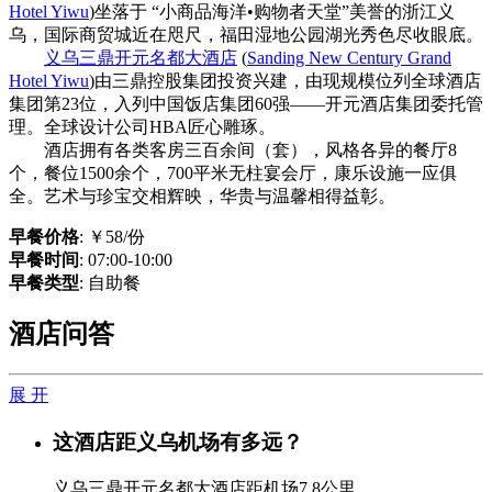
Hotel Yiwu
)坐落于 “小商品海洋•购物者天堂”美誉的浙江义
乌，国际商贸城近在咫尺，福田湿地公园湖光秀色尽收眼底。
义乌三鼎开元名都大酒店
(
Sanding New Century Grand
Hotel Yiwu
)由三鼎控股集团投资兴建，由现规模位列全球酒店
集团第23位，入列中国饭店集团60强——开元酒店集团委托管
理。全球设计公司HBA匠心雕琢。
酒店拥有各类客房三百余间（套），风格各异的餐厅8
个，餐位1500余个，700平米无柱宴会厅，康乐设施一应俱
全。艺术与珍宝交相辉映，华贵与温馨相得益彰。
早餐价格
: ￥58/份
早餐时间
: 07:00-10:00
早餐类型
: 自助餐
酒店问答
展 开
这酒店距义乌机场有多远？
义乌三鼎开元名都大酒店距机场7.8公里。