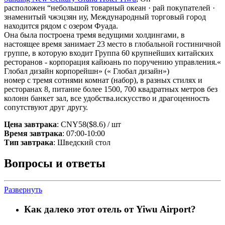
расположен “небольшой товарный океан · рай покупателей ·
знаменитый чжэцзян иу, Международный торговый город
находится рядом с озером Фуада.
Она была построена тремя ведущими холдингами, в
настоящее время занимает 23 место в глобальной гостиничной
группе, в которую входит Группа 60 крупнейших китайских
ресторанов - корпорация кайюань по поручению управления.«
Глобал дизайн корпорейшн» (« Глобал дизайн»)
номер с тремя сотнями комнат (набор), в разных стилях и
ресторанах 8, питание более 1500, 700 квадратных метров без
колонн банкет зал, все удобства.искусство и драгоценность
сопутствуют друг другу.
Цена завтрака
: CNY58($8.6) / шт
Время завтрака
: 07:00-10:00
Тип завтрака
: Шведский стол
Вопросы и ответы
Развернуть
Как далеко этот отель от Yiwu Airport?