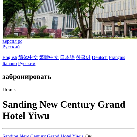
версия pc
Русский
English
简体中文
繁體中文
日本語
한국어
Deutsch
Français
Italiano
Русский
забронировать
Поиск
Sanding New Century Grand
Hotel Yiwu
Sanding New Century Grand Hotel Yiwu
, Он