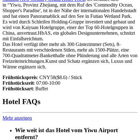
in “Yiwu, Provinz Zhejiang, mit dem Ruf des 'Commodity Ocean,
Shopper's Paradise', ist in der Nähe der internationalen Handelsstadt
und hat einen Panoramablick auf den See in Futian Wetland Park.
Es wird durch Schleifen Holding-Gruppe investiert und gebaut und
wird von Kaiyuan Hotelgruppe, einer der Top 60-Hotelgruppen in
China, anvertraut.HbAS, ein globales Designunternehmen, schnitzt
mit Einfallsreichtum.
Das Hotel verfügt über mehr als 300 Gästezimmer (Sets), 8-
Restaurants mit verschiedenen Stilen, mehr als 1500-Plätze, eine
700-Quadratmeter-Banketthalle ohne Plünderung und alle Arten von
Freizeiteinrichtungen.Kunst und Schatz ergänzen sich, Luxus und
Wärme ergänzen sich.
Frühstückspreis
: CNY58($8.6) / Stück
Frühstückszeit
: 07:00-10:00
Frühstücksart
: Buffet
Hotel FAQs
Mehr anzeigen
Wie weit ist das Hotel vom Yiwu Airport
entfernt?