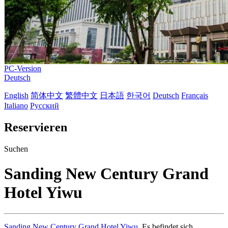
PC-Version
Deutsch
English
简体中文
繁體中文
日本語
한국어
Deutsch
Français
Italiano
Русский
Reservieren
Suchen
Sanding New Century Grand
Hotel Yiwu
Sanding New Century Grand Hotel Yiwu
, Es befindet sich